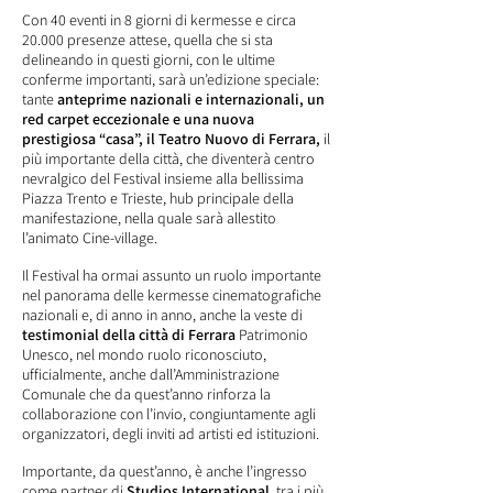
Con 40 eventi in 8 giorni di kermesse e circa
20.000 presenze attese, quella che si sta
delineando in questi giorni, con le ultime
conferme importanti, sarà un’edizione speciale:
tante
anteprime nazionali e internazionali, un
red carpet eccezionale e una nuova
prestigiosa “casa”, il Teatro Nuovo di Ferrara,
il
più importante della città, che diventerà centro
nevralgico del Festival insieme alla bellissima
Piazza Trento e Trieste, hub principale della
manifestazione, nella quale sarà allestito
l’animato Cine-village.
Il Festival ha ormai assunto un ruolo importante
nel panorama delle kermesse cinematografiche
nazionali e, di anno in anno, anche la veste di
testimonial della città di Ferrara
Patrimonio
Unesco, nel mondo ruolo riconosciuto,
ufficialmente, anche dall’Amministrazione
Comunale che da quest’anno rinforza la
collaborazione con l’invio, congiuntamente agli
organizzatori, degli inviti ad artisti ed istituzioni.
Importante, da quest’anno, è anche l’ingresso
come partner di
Studios International
, tra i più