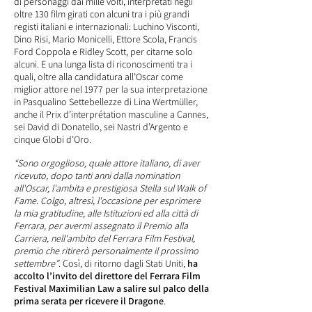
di personaggi dai mille volti, interpretati negli
oltre 130 film girati con alcuni tra i più grandi
registi italiani e internazionali: Luchino Visconti,
Dino Risi, Mario Monicelli, Ettore Scola, Francis
Ford Coppola e Ridley Scott, per citarne solo
alcuni. E una lunga lista di riconoscimenti tra i
quali, oltre alla candidatura all’Oscar come
miglior attore nel 1977 per la sua interpretazione
in Pasqualino Settebellezze di Lina Wertmüller,
anche il Prix d’interprétation masculine a Cannes,
sei David di Donatello, sei Nastri d’Argento e
cinque Globi d’Oro.
“Sono orgoglioso, quale attore italiano, di aver
ricevuto, dopo tanti anni dalla nomination
all'Oscar, l'ambita e prestigiosa Stella sul Walk of
Fame. Colgo, altresì, l'occasione per esprimere
la mia gratitudine, alle Istituzioni ed alla città di
Ferrara, per avermi assegnato il Premio alla
Carriera, nell'ambito del Ferrara Film Festival,
premio che ritirerò personalmente il prossimo
settembre”
. Così, di ritorno dagli Stati Uniti,
ha
accolto l’invito del direttore del Ferrara Film
Festival Maximilian Law a salire sul palco della
prima serata per ricevere il Dragone
.