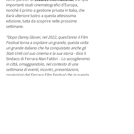
importanti studi cinematografici d’Europa,
nonché il primo a gestione privata in Italia, che
darà ulteriore lustro a questa attesissima
edizione, tutta da scoprire nelle prossime
settimane.
“Dopo Danny Glover, nel 2022, quest’anno il Film
Festival torna a ospitare un grande, questa volta
un grande italiano che ha conquistato anche gli
Stati Uniti col suo cinema e la sua storia -
dice il
Sindaco di Ferrara Alan Fabbri
- Lo accoglieremo
in città, omaggiandolo, nel contesto di una
settimana di eventi, incontri, presentazioni,
proiezioni del Ferrara Film Festival che in questa
edizione 2023 amplia ulteriormente le proprie
potenzialità con l’ingresso come partner del
polo multimediale romano degli Studios. Ferrara
si conferma, ancora una volta, grande terra di
cinema, nel segno di una grande storia legata
alla settima arte che quest’anno vede, tra le altre
cose, gli 80 anni di “Ossessione” di Luchino
Visconti, ambientato anche nella nostra città.
Grazie agli organizzatori per il lavoro messo in
campo”