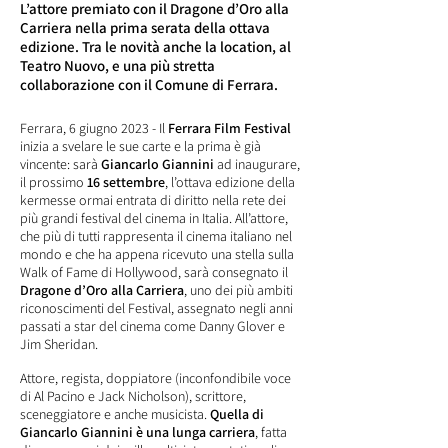
L’attore premiato con il Dragone d’Oro alla
Carriera nella prima serata della ottava
edizione. Tra le novità anche la location, al
Teatro Nuovo, e una più stretta
collaborazione con il Comune di Ferrara.
Ferrara, 6 giugno 2023 - Il
Ferrara Film Festival
inizia a svelare le sue carte e la prima è già
vincente: sarà
Giancarlo Giannini
ad inaugurare,
il prossimo
16 settembre
, l’ottava edizione della
kermesse ormai entrata di diritto nella rete dei
più grandi festival del cinema in Italia. All’attore,
che più di tutti rappresenta il cinema italiano nel
mondo e che ha appena ricevuto una stella sulla
Walk of Fame di Hollywood, sarà consegnato il
Dragone d’Oro alla Carriera
, uno dei più ambiti
riconoscimenti del Festival, assegnato negli anni
passati a star del cinema come Danny Glover e
Jim Sheridan.
Attore, regista, doppiatore (inconfondibile voce
di Al Pacino e Jack Nicholson), scrittore,
sceneggiatore e anche musicista.
Quella di
Giancarlo Giannini è una lunga carriera
, fatta