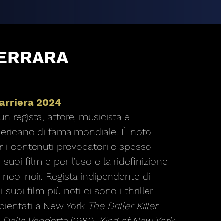
FERRARA
carriera 2024
un regista, attore, musicista e
ericano di fama mondiale. È noto
r i contenuti provocatori e spesso
 suoi film e per l'uso e la ridefinizione
 neo-noir. Regista indipendente di
i suoi film più noti ci sono i thriller
bientati a New York
The Driller Killer
o Della Vendetta
(1981),
King of New York