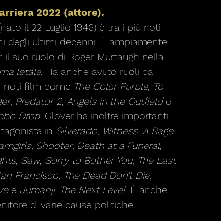
arriera 2022 (attore).
ato il 22 Luglio 1946) è tra i più noti
ni degli ultimi decenni. È ampiamente
 il suo ruolo di Roger Murtaugh nella
ma letale
. Ha anche avuto ruoli da
n noti film come
The Color Purple
,
To
ger
,
Predator 2
,
Angels in the Outfield
e
mbo Drop
. Glover ha inoltre importanti
otagonista in
Silverado
,
Witness
,
A Rage
amgirls
,
Shooter
,
Death at a Funeral
,
ghts
,
Saw
,
Sorry to Bother You
,
The Last
San Francisco
,
The Dead Don't Die
,
ve
e
Jumanji: The Next Level
. È anche
nitore di varie cause politiche.