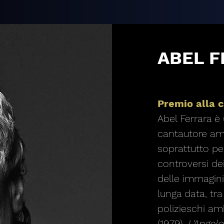
ABEL 
Premio alla 
Abel Ferrara è 
cantautore am
soprattutto pe
controversi dei
delle immagini
lunga data, tra 
polizieschi am
(1979),
L'Angel