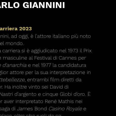
RLO GIANNINI
carriera 2023
ini, ad oggi, è l'attore italiano più noto
del mondo.
 carriera si è aggiudicato nel 1973 il Prix
on masculine al Festival di Cannes per
 d'anarchia
e nel 1977 la candidatura
glior attore per la sua interpretazione in
tebellezze
, entrambi film diretti da
. Ha inoltre vinto sei David di
Nastri d'argento e cinque Globi d'oro. È
 aver interpretato René Mathis nei
a saga di James Bond
Casino Royale
e
olace
. oltre che ruoli da co-