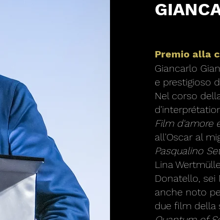
GIANCA
Premio alla 
Giancarlo Giann
e prestigioso 
Nel corso della
d'interprétati
Film d'amore e
all'Oscar al mi
Pasqualino Set
Lina Wertmüller
Donatello, sei 
anche noto per
due film dell
Quantum of S