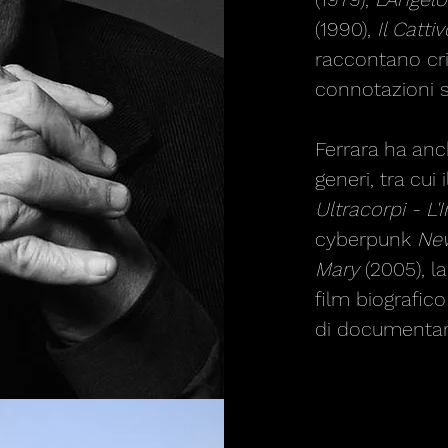
(1990),
Il Catti
raccontano cri
connotazioni sp
Ferrara ha an
generi, tra cui
Ultracorpi - L
cyberpunk
Ne
Mary
(2005), 
film biografic
di documentar