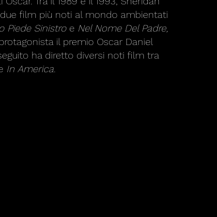
i Oscar. Tra il 1989 e il 1993, Sheridan
 i due film più noti al mondo ambientati
io Piede Sinistro
e
Nel Nome Del Padre,
rotagonista il premio Oscar Daniel
eguito ha diretto diversi noti film tra
e
In America
.