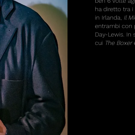
ben 6 volte agl
ha diretto tra
in Irlanda,
Il M
entrambi con p
Day-Lewis. In s
cui
The Boxer