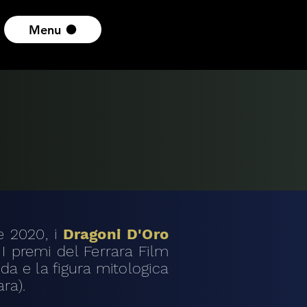
Menu
e 2020, i
Dragoni D'Oro
 I premi del Ferrara Film
a e la figura mitologica
ra).