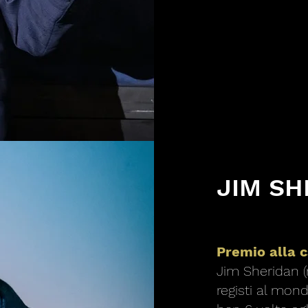
JIM SH
Premio alla c
Jim Sheridan (n
registi al mon