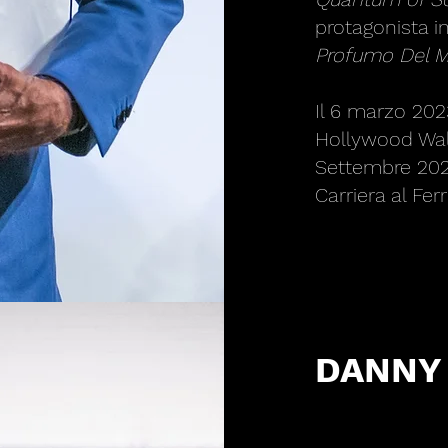
protagonista 
Profumo Del M
Il 6 marzo 2023
Hollywood Walk
Settembre 2023
Carriera al Fer
DANNY