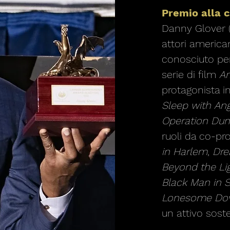
Premio alla c
Danny Glover (n
attori america
conosciuto per
serie di film
Ar
protagonista i
Sleep with An
Operation Du
ruoli da co-pr
in Harlem
,
Dre
Beyond the Li
Black Man in 
Lonesome Do
un attivo soste