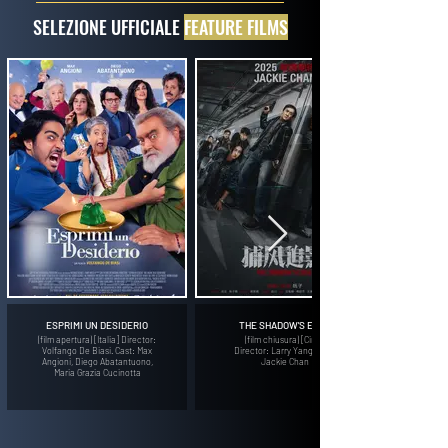
SELEZIONE UFFICIALE
FEATURE FILMS
ESPRIMI UN DESIDERIO
THE SHADOW'S EDGE
(film apertura) [Italia] Director:
(film chiusura) [Cina]
Volfango De Biasi. Cast: Max
Director: Larry Yang. Cast:
Angioni, Diego Abatantuono,
Jackie Chan
Maria Grazia Cucinotta