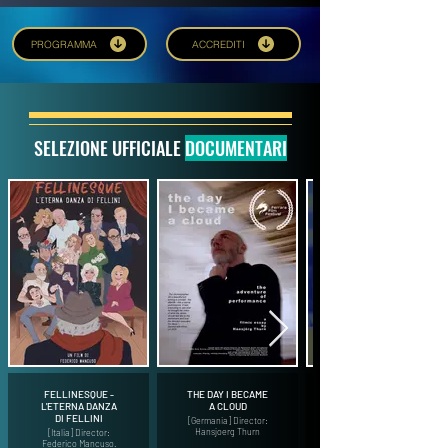
PROGRAMMA
ACCREDITI
SELEZIONE UFFICIALE
DOCUMENTARI
FELLINESQUE -
THE DAY I BECAME
L'ETERNA DANZA
A CLOUD
DI FELLINI
[Germania] Director:
Hansjoerg Thurn
[Italia] Director:
Federico Mancuso.