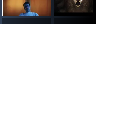
ACQUA
ARTIFICIAL INSANITY
Director: Valerio
Director: Neil Evans
Montemurro
PROGRAMMA
ACCREDITI
BACK TO TOP
The Ferrara Film Festival
®
is a trademarked property.
Associazione Culturale Ferrara Film Festival