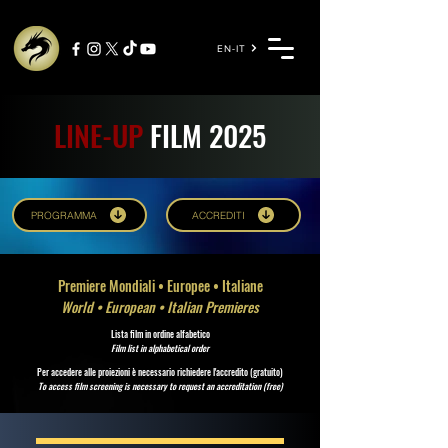
EN-IT
LINE-UP
FILM 2025
PROGRAMMA
ACCREDITI
Premiere Mondiali • Europee • Italiane
World • European • Italian Premieres
Lista film in ordine alfabetico
Film list in alphabetical order
Per accedere alle proiezioni è necessario richiedere l'accredito (gratuito)
To access film screening is necessary to request an accreditation (free)