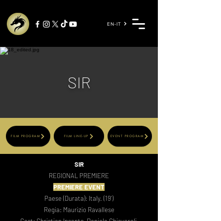
EN-IT
SIR
FILM PROGRAM
FILM LINE-UP
EVENT PROGRAM
SIR
REGIONAL PREMIERE
PREMIERE EVENT
Paese (Durata): Italy. (19')
Regia: Maurizio Ravallese