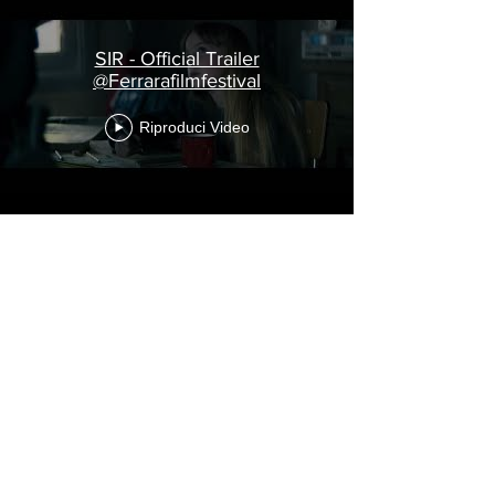
SIR - Official Trailer
@Ferrarafilmfestival
Riproduci Video
BACK TO TOP
The Ferrara Film Festival
®
is a trademarked property.
Associazione Culturale Ferrara Film Festival
C.F.
93095810383
• P.IVA
02172130383