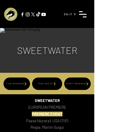
EN-IT
SWEETWATER
FILM PROGRAM
FILM LINE-UP
EVENT PROGRAM
SWEETWATER
EUROPEAN PREMIERE
PR
EMIERE EVENT
Paese (durata): USA (119')
Regia: Martin Guigui