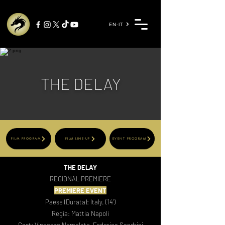
EN-IT
THE DELAY
FILM PROGRAM
FILM LINE-UP
EVENT PROGRAM
THE DELAY
REGIONAL PREMIERE
PREMIERE EVENT
Paese (Durata): Italy. (14')
Regia: Mattia Napoli