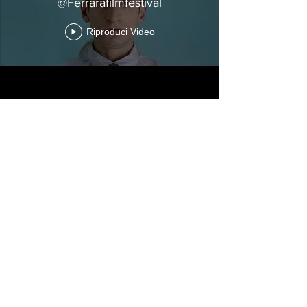
@Ferrarafilmfestival
Riproduci Video
BACK TO TOP
The Ferrara Film Festival
®
is a trademarked property.
Associazione Culturale Ferrara Film Festival
C.F.
93095810383
• P.IVA
02172130383
Ente amministratore dei seguenti eventi:
Ferrara Film Festival ®
Comedy Film Fest ®
TerraVision Film Fest ®
©
2015-2026
FerraraFilmFestival.Com ​All Rights Reserved.