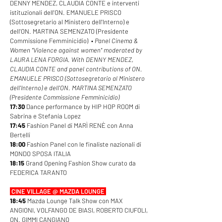
DENNY MENDEZ, CLAUDIA CONTE e interventi
istituzionali dell'ON. EMANUELE PRISCO
(Sottosegretario al Ministero dell'Interno) e
dell'ON. MARTINA SEMENZATO (Presidente
Commissione Femminicidio) •
Panel Cinema &
Women "Violence against women" moderated by
LAURA LENA FORGIA. With DENNY MENDEZ,
CLAUDIA CONTE
​ and panel contributions of
ON.
EMANUELE PRISCO (Sottosegretario al Ministero
dell'Interno) e dell'ON. MARTINA SEMENZATO
(Presidente Commissione Femminicidio)
17:30
Dance performance by HIP HOP ROOM di
Sabrina e Stefania Lopez
17:45
Fashion Panel di MARÌ RENÈ con Anna
Bertelli
18:00
Fashion Panel con le finaliste nazionali di
MONDO SPOSA ITALIA
18:15
Grand Opening Fashion Show curato da
FEDERICA TARANTO
CINE VILLAGE @ MAZDA LOUNGE
18:45
Mazda Lounge Talk Show con MAX
ANGIONI, VOLFANGO DE BIASI, ROBERTO CIUFOLI,
ON. GIMMI CANGIANO