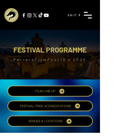
EN-IT
FESTIVAL PROGRAMME
FerraraFilmFest10
• 2025
FILM LINE-UP
FESTIVAL FREE ACCREDITATIONS
VENUES & LOCATIONS