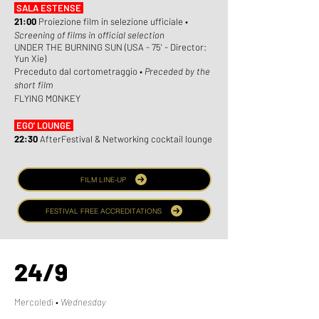
SALA ESTENSE
21:00
Proiezione film in selezione ufficiale •
Screening of films in official selection
UNDER THE BURNING SUN (USA - 75' - Director:
Yun
Xie)
Preceduto dal cortometraggio •
Preceded by the
short film
FLYING MONKEY
EGO' LOUNGE
22:30
AfterFestival & Networking cocktail lounge
FILM LINE-UP
FESTIVAL FREE ACCREDITATIONS
24/9
Mercoledì •
Wednesday