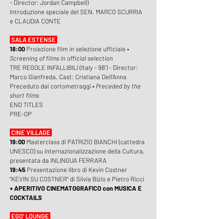
- Director: Jordan Campbell)
Introduzione speciale del SEN. MARCO SCURRIA
e CLAUDIA CONTE
SALA ESTENSE
18:00
Proiezione film in selezione ufficiale •
Screening of films in official selection
TRE REGOLE INFALLIBILI (Italy - 98') - Director:
Marco Gianfreda. Cast: Cristiana Dell'Anna
Preceduto dai cortometraggi •
Preceded by the
short films
END TITLES
PRE-OP
CINE VILLAGE
19:00
Masterclass di PATRIZIO BIANCHI (cattedra
UNESCO) su internazionalizzazione della Cultura,
presentata da INLINGUA FERRARA
19:45
Presentazione libro di Kevin Costner
"KEVIN SU COSTNER" di Silvia Bizio e Pietro Ricci
+ APERITIVO CINEMATOGRAFICO con MUSICA E
COCKTAILS
EGO' LOUNGE