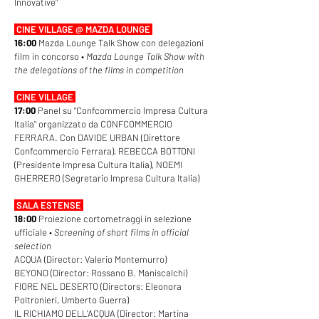
Innovative"
CINE VILLAGE @ MAZDA LOUNGE
16:00
Mazda Lounge Talk Show con delegazioni
film in concorso •
Mazda Lounge Talk Show with
the delegations of the films in competition
CINE VILLAGE
17:00
Panel su "Confcommercio Impresa Cultura
Italia" organizzato da CONFCOMMERCIO
FERRARA. Con DAVIDE URBAN (Direttore
Confcommercio Ferrara), REBECCA BOTTONI
(Presidente Impresa Cultura Italia), NOEMI
GHERRERO (Segretario Impresa Cultura Italia)
SALA ESTENSE
18:00
Proiezione cortometraggi in selezione
ufficiale •
Screening of short films in official
selection
ACQUA (Director: Valerio Montemurro)
BEYOND (Director: Rossano B. Maniscalchi)
FIORE NEL DESERTO (Directors: Eleonora
Poltronieri, Umberto Guerra)
IL RICHIAMO DELL'ACQUA (Director: Martina