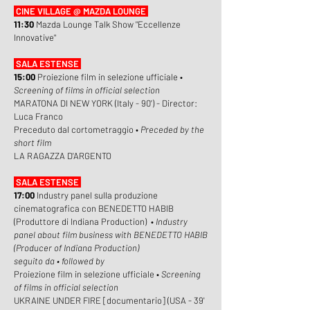
CINE VILLAGE @ MAZDA LOUNGE
11:30
Mazda Lounge Talk Show "Eccellenze
Innovative"
SALA ESTENSE
15:00
Proiezione film in selezione ufficiale •
Screening of films in official selection
MARATONA DI NEW YORK (Italy - 90') - Director:
Luca Franco
Preceduto dal cortometraggio •
Preceded by the
short film
LA RAGAZZA D'ARGENTO
SALA ESTENSE
17:00
Industry panel sulla produzione
cinematografica con BENEDETTO HABIB
(Produttore di Indiana Production) •
Industry
panel about film business with BENEDETTO HABIB
(Producer of Indiana Production)
seguito da • followed by
Proiezione film in selezione ufficiale •
Screening
of films in official selection
UKRAINE UNDER FIRE [documentario] (USA - 39'