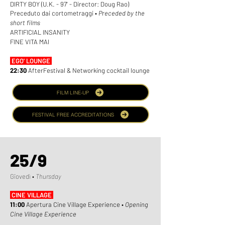
DIRTY BOY (U.K. - 97' - Director: Doug Rao
)
Preceduto dai cortometraggi •
Preceded by the
short films
ARTIFICIAL INSANITY
FINE VITA MAI
EGO' LOUNGE
22:30
AfterFestival & Networking cocktail lounge
FILM LINE-UP
FESTIVAL FREE ACCREDITATIONS
25/9
Giovedì •
Thursday
CINE VILLAGE
11:00
Apertura Cine Village Experience •
Opening
Cine Village Experience