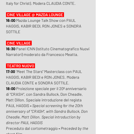
Italy for Christ).
Modera CLAUDIA CONTE.
CINE VILLAGE @ MAZDA LOUNGE
16:00
Mazda Lounge Talk Show con PAUL
HAGGIS, KABIR BEDI, RON JONES e SONDRA
SOTTILE
CINE VILLAGE
16:30
Panel ICNN (Istituto Cinematografico Nuovi
Narratori) moderato da Francesco Meatta.
TEATRO NUOVO
17:00
"
Meet The Stars" Masterclass con PAUL
HAGGIS, KABIR BEDI e RON JONES. Modera
CLAUDIA CONTE e SONDRA SOTTILE.
18:00
Proiezione speciale per il 20º anniversario
di "CRASH", con Sandra Bullock, Don Cheadle,
Matt Dillon. Speciale introduzione del regista
PAUL HAGGIS •
Special screening for the 20th
anniversary of "CRASH", with Sandra Bullock, Don
Cheadle, Matt Dillon. Special introduction by
director PAUL HAGGIS
Preceduto dal cortometraggio •
Preceded by the