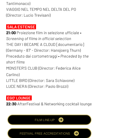
Tantimonaco)
VIAGGIO NEL TEMPO NEL DELTA DEL PO
(Director: Lucio Trevisani)
SALA ESTENSE
21:00
Proiezione film in selezione ufficiale •
Screening of films in official selection
THE DAY I BECAME A CLOUD [documentario]
(Germany - 87' - Director: Hansjoerg Thurn)
Preceduto dai cortometraggi •
Preceded by the
short films
MONSTER'S CLUB (Director: Federica Alice
Carlino)
LITTLE BIRD
(
Director: Sara Schiavone)
LUCE NERA (Director: Paolo Brozzi)
EGO' LOUNGE
22:30
AfterFestival & Networking cocktail lounge
FILM LINE-UP
FESTIVAL FREE ACCREDITATIONS