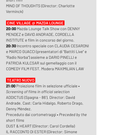
short film
MIND OF THOUGHTS (Director: Charlotte
Verminck)
CINE VILLAGE @ MAZDA LOUNGE
20:00
Mazda Lounge Talk Show con DENNY
MENDEZ e DAVID ANDRADE, CORDELLA
INSTITUTE e film in concorso del giorno.
20:30
Incontro speciale con CLAUDIA CESARONI
e MARCO GUACCI (presentatori di "Battiti Live" e
"Radio Norba") assieme a DARIO PINELLI e
PATRICIA KULCSAR sul gemellaggio con il
COMEDY FILM FEST. Modera MAXIMILIAN LAW
TEATRO NUOVO
21:00
Proiezione film in selezione ufficiale •
Screening of films in official selection
ADDICTUS (Spagna - 86'). Director: David
Andrade. Cast: Carla Hidalgo, Roberto Drago,
Denny Méndez.
Preceduto dai cortometraggi •
Preceded by the
short films
DUST & HEART (Director: Carol Cordella)
IL RACCONTO DI ESTER (Director: Simone