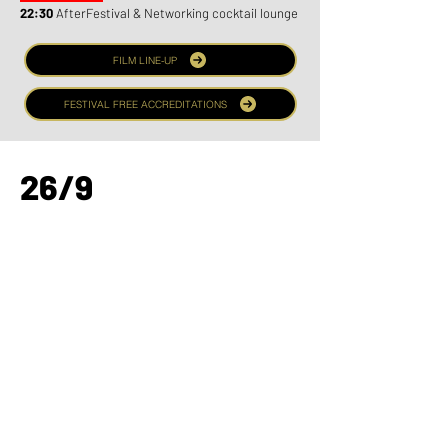
22:30
AfterFestival & Networking cocktail lounge
FILM LINE-UP
FESTIVAL FREE ACCREDITATIONS
26/9
Venerdì •
Friday
CINE VILLAGE
11:00
Apertura Cine Village Experience •
Opening
Cine Village Experience
CINE VILLAGE @ MAZDA LOUNGE
11:30
Mazda Lounge Talk Show "Eccellenze
Innovative"
CINE VILLAGE @ MAZDA LOUNGE
16:00
Mazda Lounge Talk Show con delegazioni
film in concorso •
Mazda Lounge Talk Show with