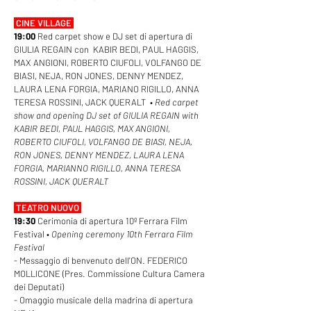
CINE VILLAGE
19:00
Red carpet show e DJ set di apertura di
GIULIA REGAIN con KABIR BEDI, PAUL HAGGIS,
MAX ANGIONI, ROBERTO CIUFOLI, VOLFANGO DE
BIASI, NEJA, RON JONES, DENNY MENDEZ,
LAURA LENA FORGIA, MARIANO RIGILLO, ANNA
TERESA ROSSINI, JACK QUERALT •
Red carpet
show and opening DJ set of GIULIA REGAIN with
KABIR BEDI, PAUL HAGGIS, MAX ANGIONI,
ROBERTO CIUFOLI, VOLFANGO DE BIASI, NEJA,
RON JONES, DENNY MENDEZ, LAURA LENA
FORGIA, MARIANNO RIGILLO, ANNA TERESA
ROSSINI, JACK QUERALT
TEATRO NUOVO
19:30
Cerimonia di apertura 10º Ferrara Film
Festival •
Opening ceremony 10th Ferrara Film
Festival
- Messaggio di benvenuto dell'ON. FEDERICO
MOLLICONE (Pres. Commissione Cultura Camera
dei Deputati)
- Omaggio musicale della madrina di apertura