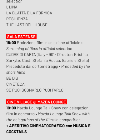
selection
I, LINA
LA BLATTA E LA FORMICA
RESILIENZA
THE LAST DOLLHOUSE
SALA ESTENSE
18:00
Proiezione film in selezione ufficiale •
Screening of films in official selection
CUORE DI CARTA (Italy - 90' - Director: Kristina
Sarkyte. Cast: Stefania Rocca, Gabriele Stella)
Preceduto dai cortometraggi •
Preceded by the
short films
BÈ DIS
CINETECA
SE PUOI SOGNARLO PUOI FARLO
CINE VILLAGE @ MAZDA LOUNGE
19:00
Mazda Lounge Talk Show con delegazioni
film in concorso •
Mazda Lounge Talk Show with
the delegations of the films in competition
+ APERITIVO CINEMATOGRAFICO con MUSICA E
COCKTAILS